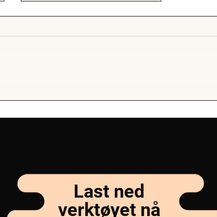
UngSpotlight – Et gratis
selvhjelpsprogram mot
presentasjonsangst
Last ned
verktøyet nå