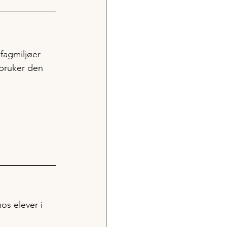
fagmiljøer 
bruker den 
hos elever i 