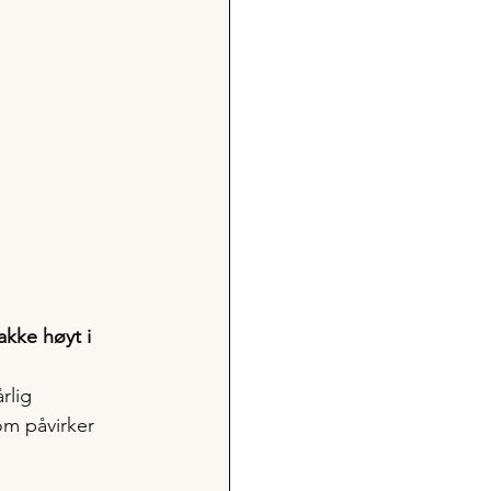
akke høyt i 
rlig 
om påvirker 