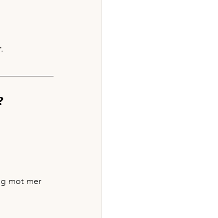
r
.
?
teg mot mer 