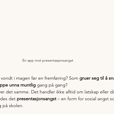
En app mot presentasjonsangst
 vondt i magen før en fremføring? Som 
gruer seg til å sn
lippe unna muntlig
 gang på gang?
r det samme. Det handler ikke alltid om latskap eller då
ldes det 
presentasjonsangst
 – en form for sosial angst s
 på skolen.