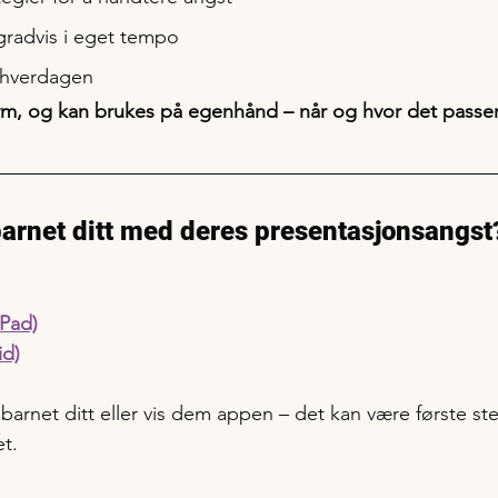
radvis i eget tempo
i hverdagen
ym, og kan brukes på egenhånd – når og hvor det passe
e barnet ditt med deres presentasjonsangst
iPad)
id)
l barnet ditt eller vis dem appen – det kan være første s
t.