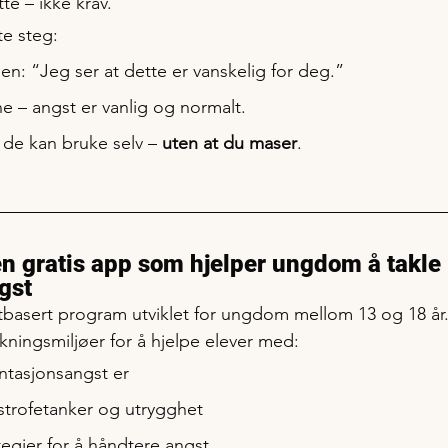
te – ikke krav.
te steg:
n: “Jeg ser at dette er vanskelig for deg.”
ne – angst er vanlig og normalt.
 de kan bruke selv – 
uten at du maser
.
n gratis app som hjelper ungdom å takle 
gst
ttbasert program utviklet for ungdom mellom 13 og 18 år.
kningsmiljøer for å hjelpe elever med:
ntasjonsangst er
trofetanker og utrygghet
tegier for å håndtere angst