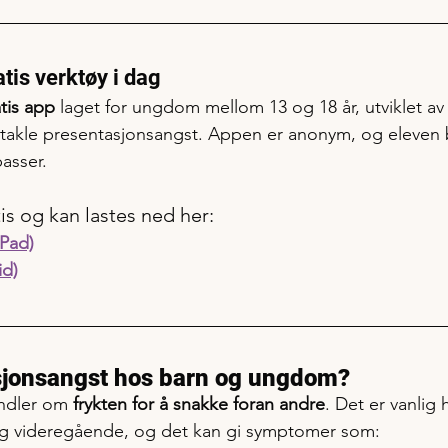
atis verktøy i dag
tis app
 laget for ungdom mellom 13 og 18 år, utviklet av 
 takle presentasjonsangst. Appen er anonym, og eleven 
passer.
tis og kan lastes ned her:
iPad)
id)
sjonsangst hos barn og ungdom?
ndler om 
frykten for å snakke foran andre
. Det er vanlig 
 videregående, og det kan gi symptomer som: