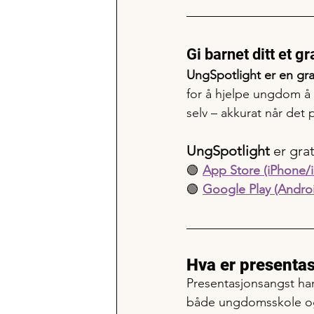
Gi barnet ditt et gr
UngSpotlight er en gra
for å hjelpe ungdom å
selv – akkurat når det 
UngSpotlight 
er gra
🟢 
App Store (iPhone/
🟢 
Google Play (Andro
Hva er presenta
Presentasjonsangst ha
både ungdomsskole og