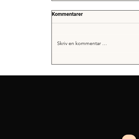
Kommentarer
Skriv en kommentar …
Gruer du deg for å snakke
foran klassen?