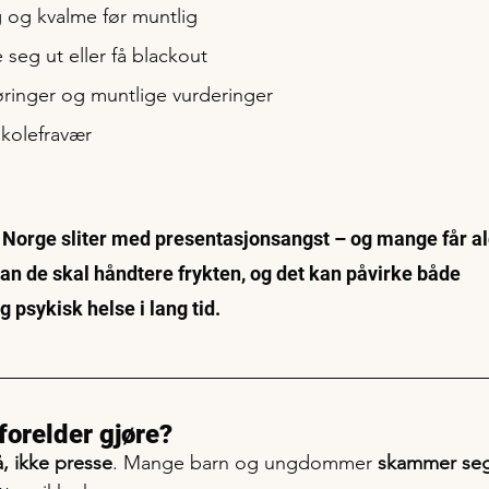
g og kvalme før muntlig
seg ut eller få blackout
øringer og muntlige vurderinger
 skolefravær
i Norge sliter med presentasjonsangst – og mange får ald
an de skal håndtere frykten, og det kan påvirke både 
 psykisk helse i lang tid.
orelder gjøre?
å, ikke presse
. Mange barn og ungdommer 
skammer seg