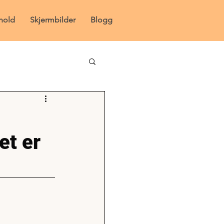
hold
Skjermbilder
Blogg
et er 