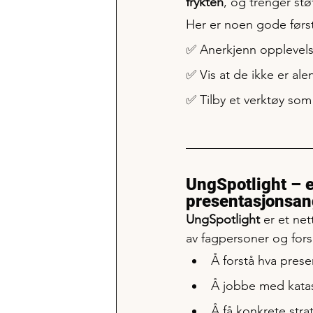
frykten
, og trenger støt
Her er noen gode førs
✅ Anerkjenn opplevelse
✅ Vis at de ikke er ale
✅ Tilby et verktøy som
UngSpotlight – e
presentasjonsan
UngSpotlight
 er et ne
av fagpersoner og fors
Å forstå hva prese
Å jobbe med katas
Å få konkrete stra