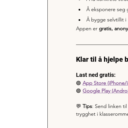
Å eksponere seg g
Å bygge selvtillit 
Appen er 
gratis, anon
Klar til å hjelp
Last ned gratis:
🟢 
App Store (iPhone/
🟢 
Google Play (Andro
💬 
Tips
: Send linken ti
trygghet i klasseromme